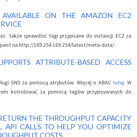
 AVAILABLE ON THE AMAZON EC2
ERVICE
az także sprawdzić tagi przypisane do instancji EC2 za
equest na http://169.254.169.254/latest/meta-data/.
PPORTS ATTRIBUTE-BASED ACCESS
ługi SNS za pomocą atrybutów. Więcej o ABAC
tutaj
. W
ożem kotrolować za pomocą tagów przypisywanych do
ETURN THE THROUGHPUT CAPACITY
 API CALLS TO HELP YOU OPTIMIZE
HROUGHPUT COSTS