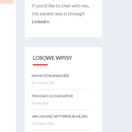
If you'd like to chat with me,
the easiest way is through
LinkedIn
.
LOSOWE WPISY
IAM ACCESS ANALYZER
18 września 2022
TEN CAŁY CLOUD NATIVE
6 lutego 2021
JAK USUNĄĆ AKTYWNĄ SESJĘ SSO
2 listopada 2022