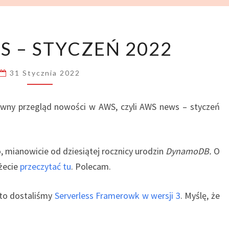
AWS
 – STYCZEŃ 2022
NEWS
–
31 Stycznia 2022
STYCZEŃ
2022
tywny przegląd nowości w AWS, czyli AWS news – styczeń
 mianowicie od dziesiątej rocznicy urodzin
DynamoDB.
O
żecie
przeczytać tu
. Polecam.
 to dostaliśmy
Serverless Framerowk w wersji 3
. Myślę, że