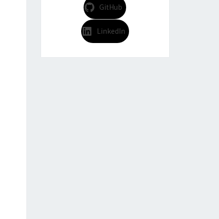
GitHub
LinkedIn