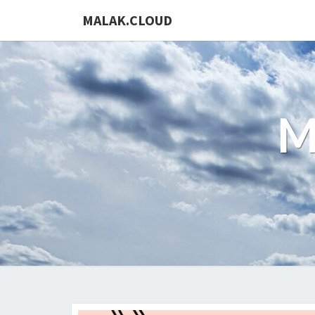
Skip
MALAK.CLOUD
to
content
M