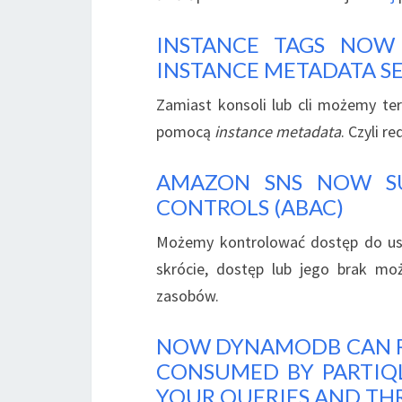
INSTANCE TAGS NOW
INSTANCE METADATA S
Zamiast konsoli lub cli możemy ter
pomocą
instance metadata
. Czyli r
AMAZON SNS NOW SU
CONTROLS (ABAC)
Możemy kontrolować dostęp do us
skrócie, dostęp lub jego brak m
zasobów.
NOW DYNAMODB CAN R
CONSUMED BY PARTIQL
YOUR QUERIES AND T