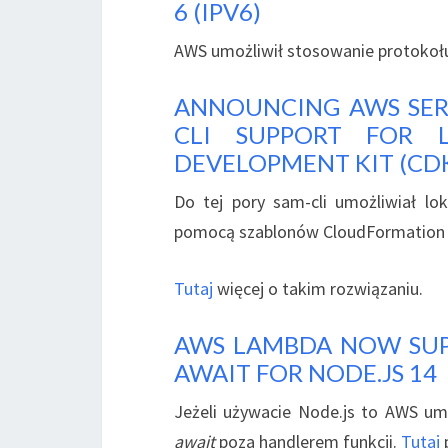
6 (IPV6)
AWS umożliwił stosowanie protokołu
ANNOUNCING AWS SERV
CLI SUPPORT FOR 
DEVELOPMENT KIT (CD
Do tej pory sam-cli umożliwiał lo
pomocą szablonów CloudFormation lu
Tutaj
więcej o takim rozwiązaniu.
AWS LAMBDA NOW SUP
AWAIT FOR NODE.JS 14
Jeżeli używacie Node.js to AWS um
await
poza handlerem funkcji.
Tutaj
p